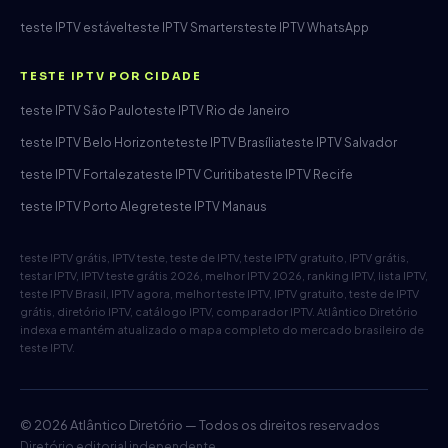
teste IPTV estável
teste IPTV Smarters
teste IPTV WhatsApp
TESTE IPTV POR CIDADE
teste IPTV São Paulo
teste IPTV Rio de Janeiro
teste IPTV Belo Horizonte
teste IPTV Brasília
teste IPTV Salvador
teste IPTV Fortaleza
teste IPTV Curitiba
teste IPTV Recife
teste IPTV Porto Alegre
teste IPTV Manaus
teste IPTV grátis, IPTV teste, teste de IPTV, teste IPTV gratuito, IPTV grátis,
testar IPTV, IPTV teste grátis 2026, melhor IPTV 2026, ranking IPTV, lista IPTV,
teste IPTV Brasil, IPTV agora, melhor teste IPTV, IPTV gratuito, teste de IPTV
grátis, diretório IPTV, catálogo IPTV, comparador IPTV. Atlântico Diretório
indexa e mantém atualizado o mapa completo do mercado brasileiro de
teste IPTV.
© 2026 Atlântico Diretório — Todos os direitos reservados
Diretório editorial independente