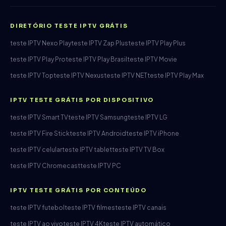
DIRETÓRIO TESTE IPTV GRÁTIS
teste IPTV Nexo Play
teste IPTV Zap Plus
teste IPTV Play Plus
teste IPTV Play Pro
teste IPTV Play Brasil
teste IPTV Movie
teste IPTV Top
teste IPTV Nexus
teste IPTV NET
teste IPTV Play Max
IPTV TESTE GRÁTIS POR DISPOSITIVO
teste IPTV Smart TV
teste IPTV Samsung
teste IPTV LG
teste IPTV Fire Stick
teste IPTV Android
teste IPTV iPhone
teste IPTV celular
teste IPTV tablet
teste IPTV TV Box
teste IPTV Chromecast
teste IPTV PC
IPTV TESTE GRÁTIS POR CONTEÚDO
teste IPTV futebol
teste IPTV filmes
teste IPTV canais
teste IPTV ao vivo
teste IPTV 4K
teste IPTV automático