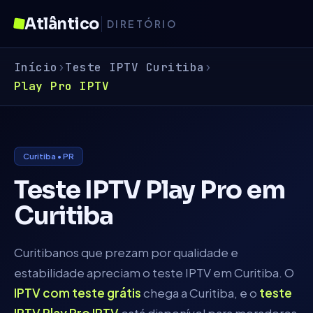
Atlântico
DIRETÓRIO
Início
›
Teste IPTV
Curitiba
›
Play Pro IPTV
Curitiba
•
PR
Teste IPTV
Play Pro
em
Curitiba
Curitibanos que prezam por qualidade e
estabilidade apreciam o teste IPTV em Curitiba
. O
IPTV com teste grátis
chega a
Curitiba
, e o
teste
IPTV
Play Pro IPTV
está disponível para moradores