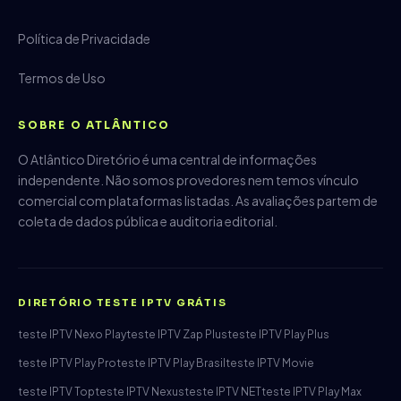
Política de Privacidade
Termos de Uso
SOBRE O ATLÂNTICO
O Atlântico Diretório é uma central de informações
independente. Não somos provedores nem temos vínculo
comercial com plataformas listadas. As avaliações partem de
coleta de dados pública e auditoria editorial.
DIRETÓRIO TESTE IPTV GRÁTIS
teste IPTV Nexo Play
teste IPTV Zap Plus
teste IPTV Play Plus
teste IPTV Play Pro
teste IPTV Play Brasil
teste IPTV Movie
teste IPTV Top
teste IPTV Nexus
teste IPTV NET
teste IPTV Play Max