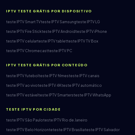
IPTV TESTE GRÁTIS POR DISPOSITIVO
teste IPTV Smart TV
teste IPTV Samsung
teste IPTV LG
teste IPTV Fire Stick
teste IPTV Android
teste IPTV iPhone
teste IPTV celular
teste IPTV tablet
teste IPTV TV Box
teste IPTV Chromecast
teste IPTV PC
IPTV TESTE GRÁTIS POR CONTEÚDO
teste IPTV futebol
teste IPTV filmes
teste IPTV canais
teste IPTV ao vivo
teste IPTV 4K
teste IPTV automático
teste IPTV estável
teste IPTV Smarters
teste IPTV WhatsApp
TESTE IPTV POR CIDADE
teste IPTV São Paulo
teste IPTV Rio de Janeiro
teste IPTV Belo Horizonte
teste IPTV Brasília
teste IPTV Salvador