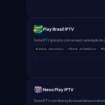
Play Brasil IPTV
Teste IPTV gratuito com a maior variedade de 
Canais nacionais
Teste automático
M
Nexo Play IPTV
Teste IPTV com liberação instantânea e transmi