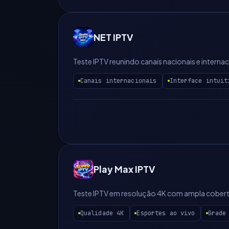
NET IPTV
Teste IPTV reunindo canais nacionais e interna
Canais internacionais
Interface intuit
Play Max IPTV
Teste IPTV em resolução 4K com ampla cobertur
Qualidade 4K
Esportes ao vivo
Grade