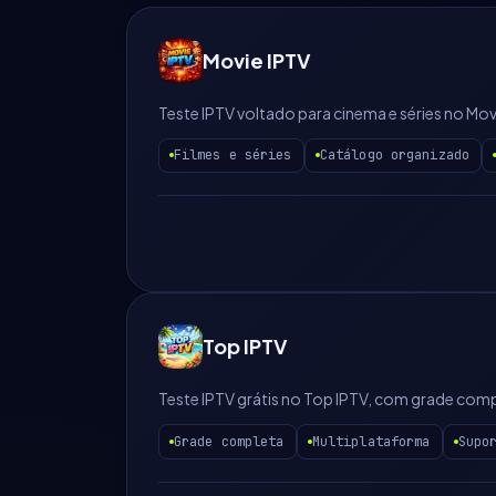
Movie IPTV
Teste IPTV voltado para cinema e séries no 
Filmes e séries
Catálogo organizado
Top IPTV
Teste IPTV grátis no Top IPTV, com grade compl
Grade completa
Multiplataforma
Supo