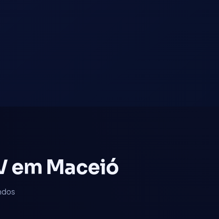
TV em
Maceió
ndos