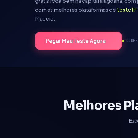
grátis roda bem na capital alagoana, com
com as melhores plataformas de
teste I
Maceió
.
Pegar Meu Teste Agora
COBE
Melhores Pl
Esc