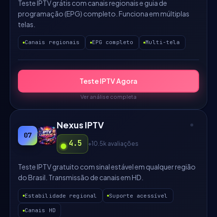
Teste IPTV grátis com canais regionais e guia de
programação (EPG) completo. Funciona em múltiplas
telas.
Canais regionais
EPG completo
Multi-tela
Teste IPTV Agora
Ver análise completa
Nexus IPTV
07
4.5
+10.5k
avaliações
Teste IPTV gratuito com sinal estável em qualquer região
do Brasil. Transmissão de canais em HD.
Estabilidade regional
Suporte acessível
Canais HD