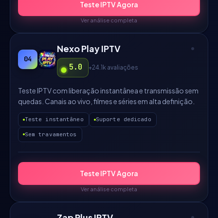
Teste IPTV Agora
Ver análise completa
Nexo Play IPTV
04
5.0
+24.1k
avaliações
Teste IPTV com liberação instantânea e transmissão sem
quedas. Canais ao vivo, filmes e séries em alta definição.
Teste instantâneo
Suporte dedicado
Sem travamentos
Teste IPTV Agora
Ver análise completa
Zap Plus IPTV