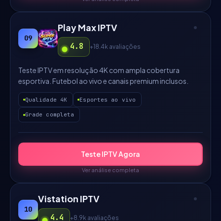
Play Max IPTV
09
4.8
+18.4k
avaliações
Teste IPTV em resolução 4K com ampla cobertura
esportiva. Futebol ao vivo e canais premium inclusos.
Qualidade 4K
Esportes ao vivo
Grade completa
Teste IPTV Agora
Ver análise completa
Vistation IPTV
10
4.4
+8.9k
avaliações