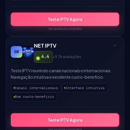
Teste IPTV Agora
Ver análise completa
NET IPTV
08
4.4
+9.7k
avaliações
Teste IPTV reunindo canais nacionais e internacionais.
Navegação intuitiva e excelente custo-benefício.
Canais internacionais
Interface intuitiva
Bom custo-benefício
Teste IPTV Agora
Ver análise completa