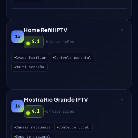
Home Refill IPTV
15
4.1
+5.9k
avaliações
Grade familiar
Controle parental
Multi-conexão
Mostra Rio Grande IPTV
16
4.1
+5.4k
avaliações
Canais regionais
Conteúdo local
Suporte regional