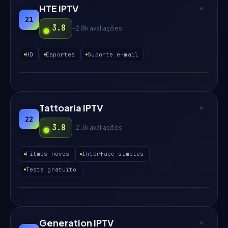
HTE IPTV
21
3.8
+2.8k
avaliações
HD
Esportes
Suporte e-mail
Tattoaria IPTV
22
3.8
+2.3k
avaliações
Filmes novos
Interface simples
Teste gratuito
Generation IPTV