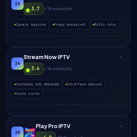
23
3.7
+1.9k
avaliações
Canais básicos
Preço acessível
Multi-tela
Stream Now IPTV
24
3.6
+1.5k
avaliações
Conteúdo sob demanda
Interface básica
Teste curto
Play Pro IPTV
25