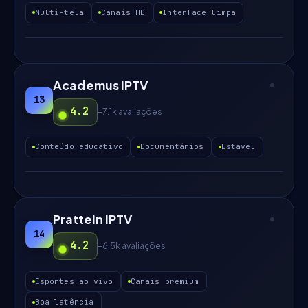
Multi-tela
Canais HD
Interface limpa
Academus IPTV
13
4.2
+7.1k
avaliações
Conteúdo educativo
Documentários
Estável
Prattein IPTV
14
4.2
+6.5k
avaliações
Esportes ao vivo
Canais premium
Boa latência