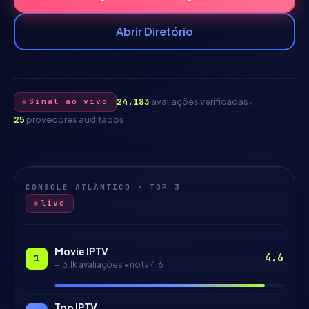
Abrir Diretório
24.183
avaliações verificadas
•
Sinal ao vivo
25
provedores auditados
CONSOLE ATLÂNTICO • TOP 3
live
Movie IPTV
4.6
1
+13.1k
avaliações • nota
4.6
Top IPTV