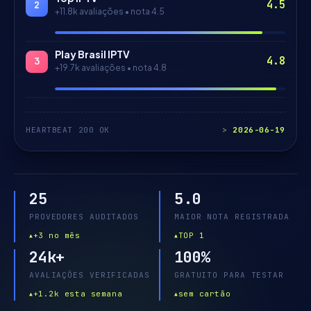
4.5
2
+11.8k
avaliações • nota
4.5
Play Brasil IPTV
4.8
3
+19.7k
avaliações • nota
4.8
HEARTBEAT 200 OK
2026-06-19
25
5.0
PROVEDORES AUDITADOS
MAIOR NOTA REGISTRADA
+3 no mês
TOP 1
24k+
100%
AVALIAÇÕES VERIFICADAS
GRATUITO PARA TESTAR
+1.2k esta semana
sem cartão