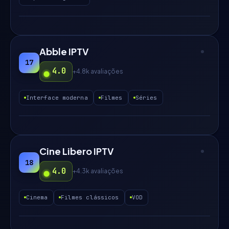
Abble IPTV
17
4.0
+4.8k
avaliações
Interface moderna
Filmes
Séries
Cine Libero IPTV
18
4.0
+4.3k
avaliações
Cinema
Filmes clássicos
VOD