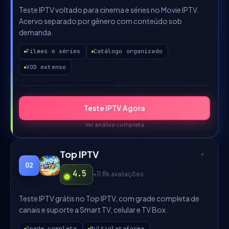
Teste IPTV voltado para cinema e séries no Movie IPTV.
Acervo separado por gênero com conteúdo sob
demanda.
Filmes e séries
Catálogo organizado
VOD extenso
Teste IPTV Agora
Ver análise completa
Top IPTV
02
4.5
+11.8k
avaliações
Teste IPTV grátis no Top IPTV, com grade completa de
canais e suporte a Smart TV, celular e TV Box.
Grade completa
Multiplataforma