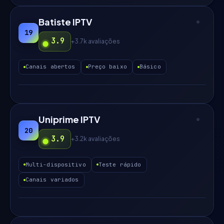
Batiste IPTV
19
3.9
+3.7k
avaliações
Canais abertos
Preço baixo
Básico
Uniprime IPTV
20
3.9
+3.2k
avaliações
Multi-dispositivo
Teste rápido
Canais variados