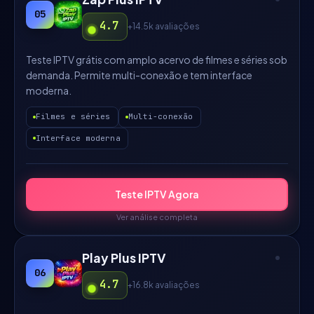
05
4.7
+14.5k
avaliações
Teste IPTV grátis com amplo acervo de filmes e séries sob
demanda. Permite multi-conexão e tem interface
moderna.
Filmes e séries
Multi-conexão
Interface moderna
Teste IPTV Agora
Ver análise completa
Play Plus IPTV
06
4.7
+16.8k
avaliações