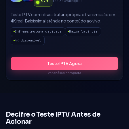
4.9
+22.3k
avaliações
Teste IPTV com infraestrutura própria e transmissão em
4K real. Baixíssima latência no conteúdo ao vivo.
Infraestrutura dedicada
Baixa latência
4K disponível
Teste IPTV Agora
Ver análise completa
Decifre o Teste IPTV Antes de
Acionar