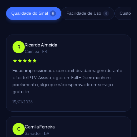
Qualidade do Sinal
Facilidade de Uso
Custo-Be
6
6
Ricardo Almeida
R
Curitiba - PR
Fiquei impressionado com a nitidez da imagem durante
o teste IPTV. Assisti jogos em Full HD sem nenhum
pixelamento, algo que não esperava de um serviço
gratuito.
15/01/2026
Camila Ferreira
C
Salvador - BA